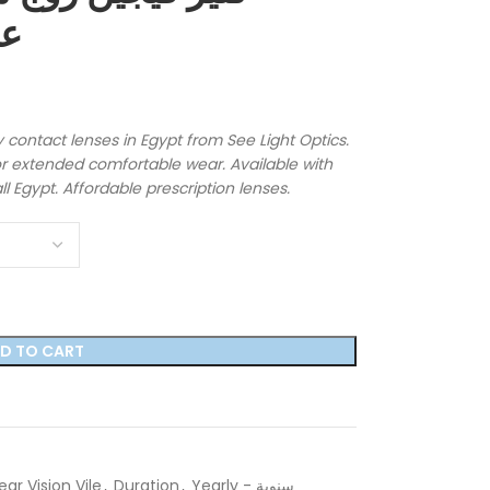
عد
 contact lenses in Egypt from See Light Optics.
or extended comfortable wear. Available with
ll Egypt. Affordable prescription lenses.
D TO CART
ear Vision Vile
,
Duration
,
Yearly - سنوية