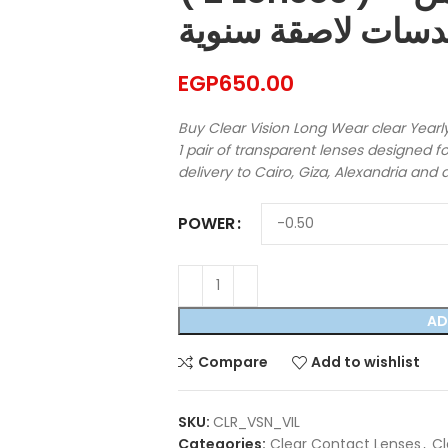
سات لاصقة سنوية
EGP
650.00
Buy Clear Vision Long Wear clear Yearly
1 pair of transparent lenses designed f
delivery to Cairo, Giza, Alexandria and a
POWER
AD
Compare
Add to wishlist
SKU:
CLR_VSN_VIL
Categories:
Clear Contact Lenses
,
Cl