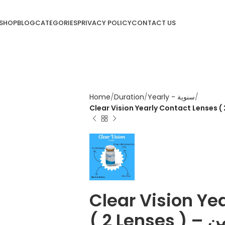
SHOP
BLOG
CATEGORIES
PRIVACY POLICY
CONTACT US
Home
Duration
Yearly - سنوية
Clear Vision Ye
( 2 Lenses ) – كلير فيجين زوج من