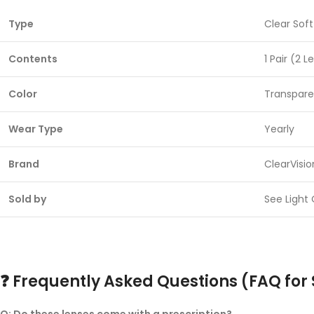
Type
Clear Sof
Contents
1 Pair (2 
Color
Transpare
Wear Type
Yearly
Brand
ClearVisio
Sold by
See Light 
❓ Frequently Asked Questions (FAQ for
Q: Do these lenses come with a prescription?