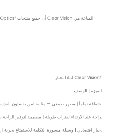
لماذا تختار Clear Vision؟
الميزة | الوصف
شفافة تماماً | مظهر طبيعي — مثالية لمن يفضلون العدسات الشفافة على الملونة.
راحة عند الارتداء لفترات طويلة | مصممة لتوفير الراحة طوال اليوم أثناء العمل أو الدراسة أو الأنشطة اليومية.
خيار اقتصادي | وسيلة ميسورة التكلفة للاستمتاع بحرية ارتداء العدسات اللاصقة.