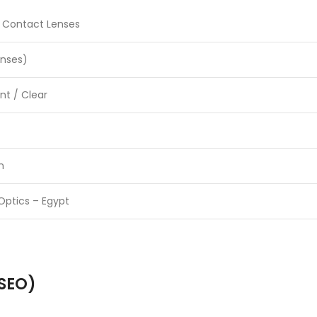
t Contact Lenses
Lenses)
nt / Clear
n
Optics – Egypt
 SEO)