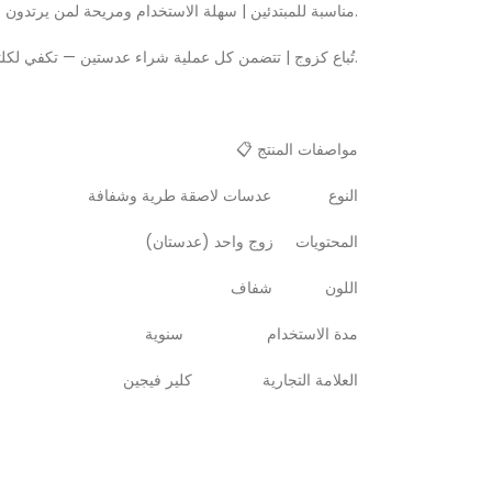
مناسبة للمبتدئين | سهلة الاستخدام ومريحة لمن يرتدون العدسات اللاصقة لأول مرة.
تُباع كزوج | تتضمن كل عملية شراء عدستين — تكفي لكلتا العينين.
📋 مواصفات المنتج
النوع عدسات لاصقة طرية وشفافة
المحتويات زوج واحد (عدستان)
اللون شفاف
مدة الاستخدام سنوية
العلامة التجارية كلير فيجين