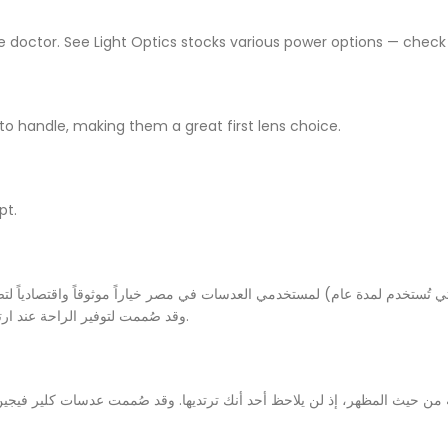
ye doctor. See Light Optics stocks various power options — check
to handle, making them a great first lens choice.
pt.
 تُستخدم لمدة عام) لمستخدمي العدسات في مصر خياراً موثوقاً واقتصادياً لتصح
(عدستان)- لدى متجر See Light Optics ()، وقد صُممت لتوفير الراحة عند ارتدائها لفترات طويلة طوال اليوم.
عية من حيث المظهر، إذ لن يلاحظ أحد أنك ترتديها. وقد صُممت عدسات كلير فيج