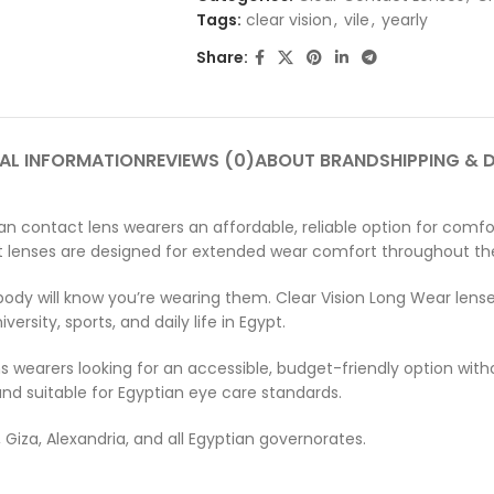
Tags:
clear vision
,
vile
,
yearly
Share:
AL INFORMATION
REVIEWS (0)
ABOUT BRAND
SHIPPING & 
n contact lens wearers an affordable, reliable option for comfor
ent lenses are designed for extended wear comfort throughout th
dy will know you’re wearing them. Clear Vision Long Wear lenses
rsity, sports, and daily life in Egypt.
ns wearers looking for an accessible, budget-friendly option wi
and suitable for Egyptian eye care standards.
 Giza, Alexandria, and all Egyptian governorates.