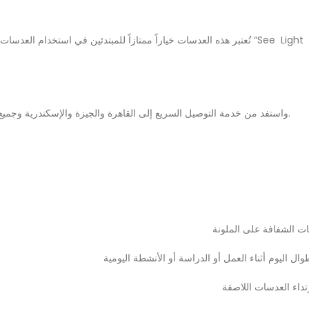
تُعتبر هذه العدسات خياراً ممت “See Light Optics” أن جميع منتجات Clear Vision المباعة هي
اطلبها الآن عبر الإنترنت من متجر “See Light Optics” واستفد من خدمة التوصيل السريع إلى القاهرة والجيزة والإسكندرية وجميع المحافظات المصرية.