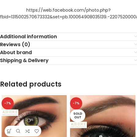
https://web.facebook.com/photo.php?
fbid=1315002570673332&set=pb.100064908035139.-220752000
Additional information
Reviews (0)
About brand
Shipping & Delivery
Related products
-7%
-7%
SOLD
OUT