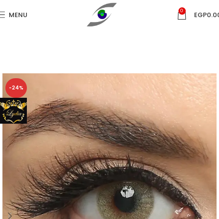
0
MENU
EGP
0.0
-24%