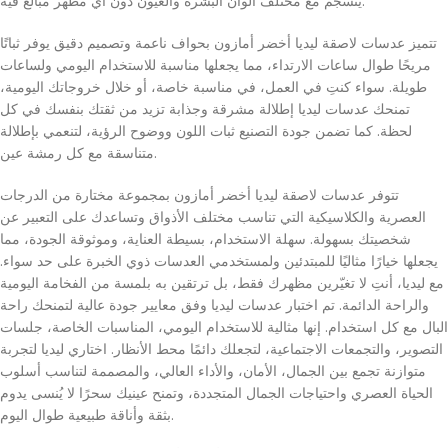
ينسجم مع مختلف ألوان البشرة والعيون دون أي مظهر مبالغ فيه.
تتميز عدسات لاصقة ليديا أخضر أمازون بحواف ناعمة وتصميم دقيق يوفر ثباتًا
مريحًا طوال ساعات الارتداء، مما يجعلها مناسبة للاستخدام اليومي ولساعات
طويلة. سواء كنتِ في العمل، في مناسبة خاصة، أو خلال خروجاتك اليومية،
تمنحك عدسات ليديا إطلالة مشرقة وجذابة تزيد من ثقتك بنفسك في كل
لحظة. كما تضمن جودة التصنيع ثبات اللون ووضوح الرؤية، لتنعمي بإطلالة
متناسقة مع كل رمشة عين.
تتوفر عدسات لاصقة ليديا أخضر أمازون بمجموعة مختارة من الدرجات
العصرية والكلاسيكية التي تناسب مختلف الأذواق وتساعدك على التعبير عن
شخصيتك بسهولة. سهلة الاستخدام، بسيطة العناية، وموثوقة الجودة، مما
يجعلها خيارًا مثاليًا للمبتدئين ولمستخدمي العدسات ذوي الخبرة على حد سواء.
مع ليديا، أنتِ لا تغيّرين مظهرك فقط، بل ترتقين به بلمسة من الفخامة اليومية
والراحة الدائمة. تم اختبار عدسات ليديا وفق معايير جودة عالية لتمنحك راحة
البال مع كل استخدام. إنها مثالية للاستخدام اليومي، المناسبات الخاصة، جلسات
التصوير، والتجمعات الاجتماعية، لتجعلك دائمًا محط الأنظار. اختاري ليديا لتجربة
متوازنة تجمع بين الجمال، الأمان، والأداء العالي، والمصممة لتناسب أسلوب
الحياة العصري واحتياجات الجمال المتجددة، وتمنح عينيك سحرًا لا يُنسى يدوم
بثقة وأناقة طبيعية طوال اليوم.