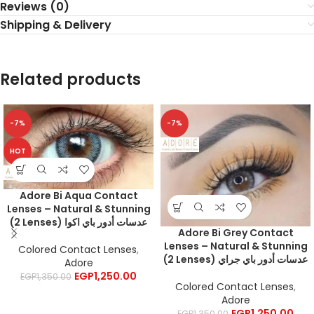
Reviews (0)
Shipping & Delivery
Related products
-7%
-7%
HOT
Adore Bi Aqua Contact
Lenses – Natural & Stunning
(2 Lenses) عدسات أدور باي اكوا
Adore Bi Grey Contact
Lenses – Natural & Stunning
Colored Contact Lenses
,
(2 Lenses) عدسات أدور باي جراي
Adore
EGP
1,250.00
EGP
1,350.00
Colored Contact Lenses
,
Adore
EGP
1,250.00
EGP
1,350.00