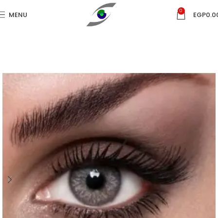
0
MENU
EGP
0.0